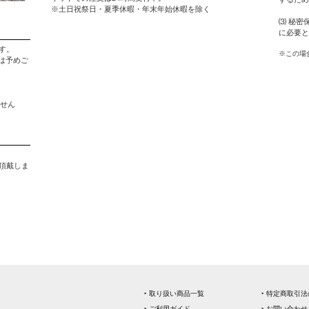
※土日祝祭日・夏季休暇・年末年始休暇を除く
⑶ 秘密
に必要と
す。
※この場
は予めご
ません
。
を頂戴しま
‣ 取り扱い商品一覧
‣ 特定商取引
‣ ご利用ガイド
‣ お問い合わせ