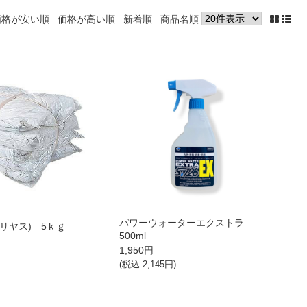
価格が安い順
価格が高い順
新着順
商品名順
パワーウォーターエクストラ
リヤス) 5ｋｇ
500ml
1,950
円
(税込
2,145
円)