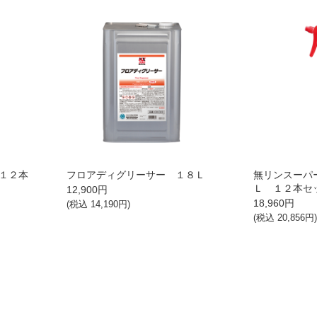
１２本
フロアディグリーサー １８Ｌ
無リンスーパ
Ｌ １２本セ
12,900
円
18,960
円
(税込
14,190
円)
(税込
20,856
円