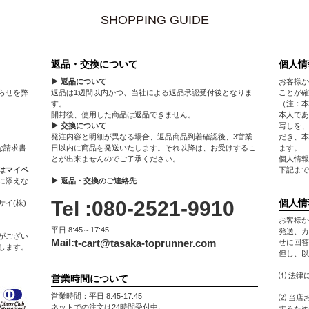
SHOPPING GUIDE
返品・交換について
個人情
▶ 返品について
お客様か
らせを弊
返品は1週間以内かつ、当社による返品承認受付後となりま
ことが確
す。
（注：本
開封後、使用した商品は返品できません。
本人であ
▶ 交換について
写しを、
発注内容と明細が異なる場合、返品商品到着確認後、3営業
だき、本
な請求書
日以内に商品を発送いたします。それ以降は、お受けするこ
ます。
とが出来ませんのでご了承ください。
個人情報
はマイペ
下記まで
に添えな
▶ 返品・交換のご連絡先
Tel :080-2521-9910
個人情
イ(株)
お客様か
平日 8:45～17:45
発送、カ
がござい
Mail:
t-cart@tasaka-toprunner.com
せに回答
します。
但し、以
⑴ 法律
営業時間について
営業時間：平日 8:45-17:45
⑵ 当店
ネットでの注文は24時間受付中。
するため