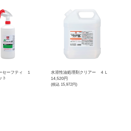
ーセーフティ １
水溶性油処理剤クリアー ４Ｌ
ット
14,520
円
(税込
15,972
円)
)