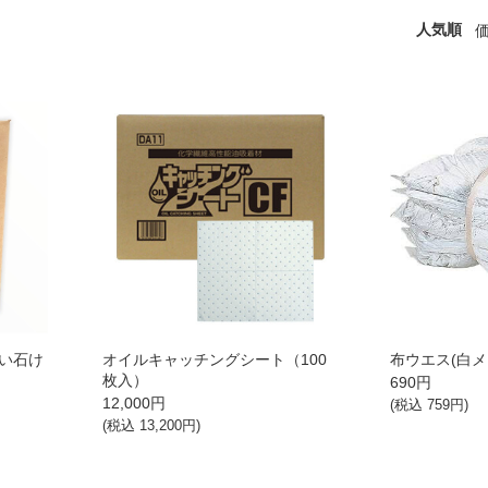
人気順
い石け
オイルキャッチングシート（100
布ウエス(白メ
枚入）
690
円
12,000
円
(税込
759
円)
(税込
13,200
円)