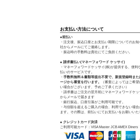
お支払い方法について
●前払い
・注文後、振込口座とお支払い期限についてのお知
社からメールにてご連絡します。
・振込時の手数料は貴社にてご負担ください。
● 請求書払い(マネーフォワード ケッサイ)
・マネーフォワードケッサイ(株)が提供する、便利
払いのサービスです。
・
手数料無料＆書類等提出不要で、新規登録時また
ージから審査を行います。
（審査によってはご希望
い場合がございます、予めご了承ください）
・請求書はご注文の翌月初にマネーフォワードケッサ
からメールで届きます
・銀行振込、口座引落がご利用可能です。
・与信額を超えるご購入の場合、利用できない場合
ます。その際は、前払いにてお支払いをお願いいた
● クレジットカード決済
ご利用可能カード：VISA Master JCB AMEX Diners