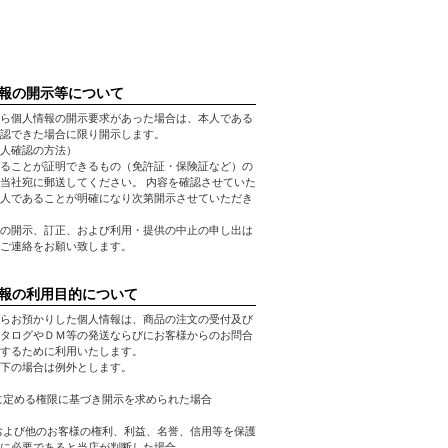
報の開示等について
ら個人情報の開示要求があった場合は、本人である
認できた場合に限り開示します。
人確認の方法）
ることが証明できるもの（免許証・保険証など）の
当社宛に郵送してください。 内容を確認させていた
人であることが明確になり次第開示させていただき
の開示、訂正、および利用・提供の中止の申し出は
ご連絡をお願い致します。
報の利用目的について
らお預かりした個人情報は、商品の注文の受付及び
タログやＤＭ等の発送ならびにお客様からのお問合
するために利用いたします。
下の場合は例外とします。
に定める権限に基づき開示を求められた場合
および他のお客様の権利、利益、名誉、信用等を保護
に必要であると当店が判断した場合