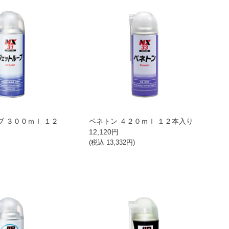
 ３００ｍｌ １２
ペネトン ４２０ｍｌ １２本入り
12,120
円
(税込
13,332
円)
)