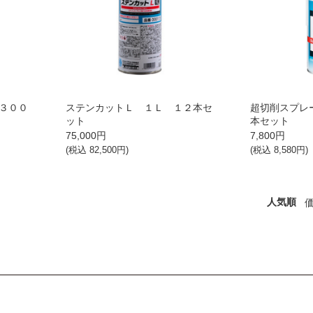
３００
ステンカットＬ １Ｌ １２本セ
超切削スプレ
ット
本セット
75,000
円
7,800
円
(税込
82,500
円)
(税込
8,580
円)
人気順