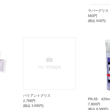
ラバーグリス 
560
円
(税込
616
円)
バリアントグリス
PN-55 420
2,768
円
7,800
円
(税込
3,045
円)
(税込
8,580
円)