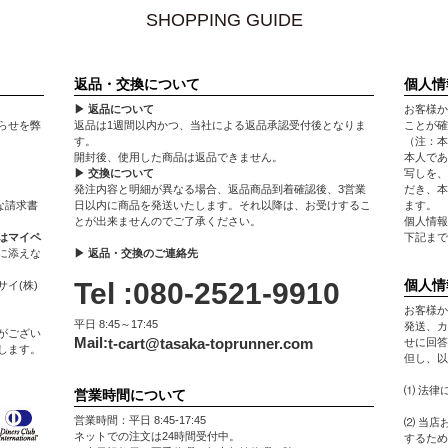
SHOPPING GUIDE
返品・交換について
個人情
▶ 返品について
お客様か
らせを弊
返品は1週間以内かつ、当社による返品承認受付後となりま
ことが確
す。
（注：本
開封後、使用した商品は返品できません。
本人であ
▶ 交換について
写しを、
発注内容と明細が異なる場合、返品商品到着確認後、3営業
だき、本
な請求書
日以内に商品を発送いたします。それ以降は、お受けするこ
ます。
とが出来ませんのでご了承ください。
個人情報
はマイペ
下記まで
に添えな
▶ 返品・交換のご連絡先
Tel :080-2521-9910
個人情
イ(株)
お客様か
平日 8:45～17:45
発送、カ
がござい
Mail:
t-cart@tasaka-toprunner.com
せに回答
します。
但し、以
⑴ 法律
営業時間について
営業時間：平日 8:45-17:45
⑵ 当店
ネットでの注文は24時間受付中。
するため