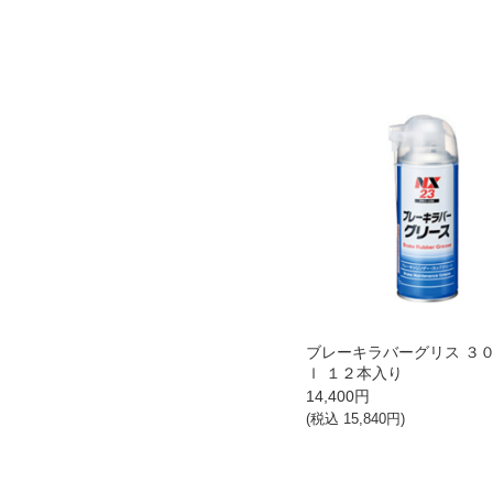
ブレーキラバーグリス ３
ｌ １２本入り
14,400
円
(税込
15,840
円)