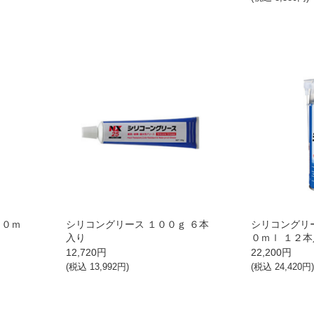
００ｍ
シリコングリース １００ｇ ６本
シリコングリ
入り
０ｍｌ １２
12,720
円
22,200
円
(税込
13,992
円)
(税込
24,420
円