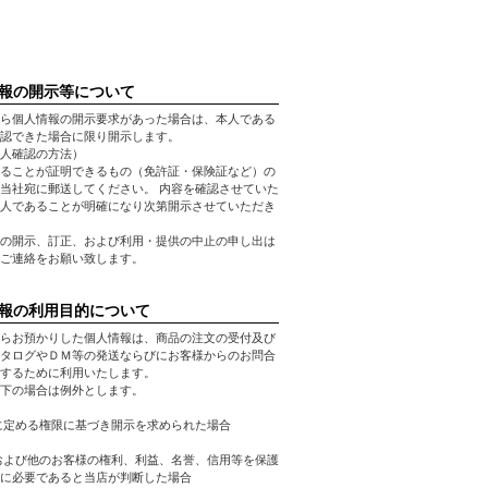
報の開示等について
ら個人情報の開示要求があった場合は、本人である
認できた場合に限り開示します。
人確認の方法）
ることが証明できるもの（免許証・保険証など）の
当社宛に郵送してください。 内容を確認させていた
人であることが明確になり次第開示させていただき
の開示、訂正、および利用・提供の中止の申し出は
ご連絡をお願い致します。
報の利用目的について
らお預かりした個人情報は、商品の注文の受付及び
タログやＤＭ等の発送ならびにお客様からのお問合
するために利用いたします。
下の場合は例外とします。
に定める権限に基づき開示を求められた場合
および他のお客様の権利、利益、名誉、信用等を保護
に必要であると当店が判断した場合