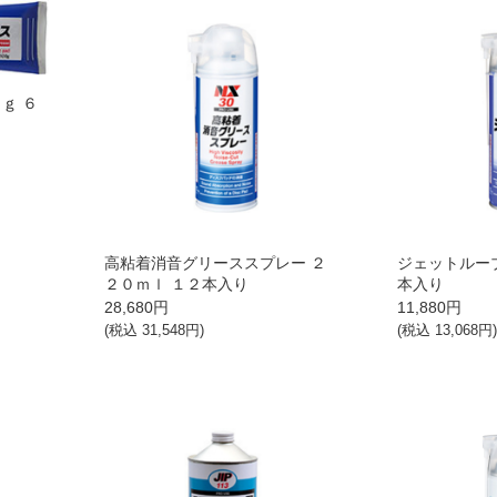
ｇ ６
高粘着消音グリーススプレー ２
ジェットルーブ
２０ｍｌ １２本入り
本入り
28,680
円
11,880
円
(税込
31,548
円)
(税込
13,068
円