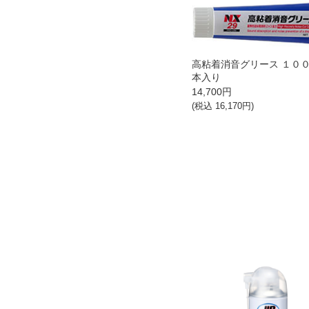
高粘着消音グリース １００
本入り
14,700
円
(税込
16,170
円)