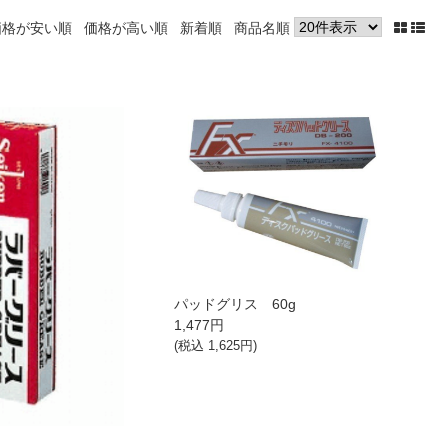
価格が安い順
価格が高い順
新着順
商品名順
パッドグリス 60g
1,477
円
(税込
1,625
円)