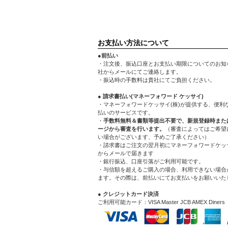
お支払い方法について
●前払い
・注文後、振込口座とお支払い期限についてのお知
社からメールにてご連絡します。
・振込時の手数料は貴社にてご負担ください。
● 請求書払い(マネーフォワード ケッサイ)
・マネーフォワードケッサイ(株)が提供する、便利
払いのサービスです。
・
手数料無料＆書類等提出不要で、新規登録時また
ージから審査を行います。
（審査によってはご希望
い場合がございます、予めご了承ください）
・請求書はご注文の翌月初にマネーフォワードケッサ
からメールで届きます
・銀行振込、口座引落がご利用可能です。
・与信額を超えるご購入の場合、利用できない場合
ます。その際は、前払いにてお支払いをお願いいた
● クレジットカード決済
ご利用可能カード：VISA Master JCB AMEX Diners