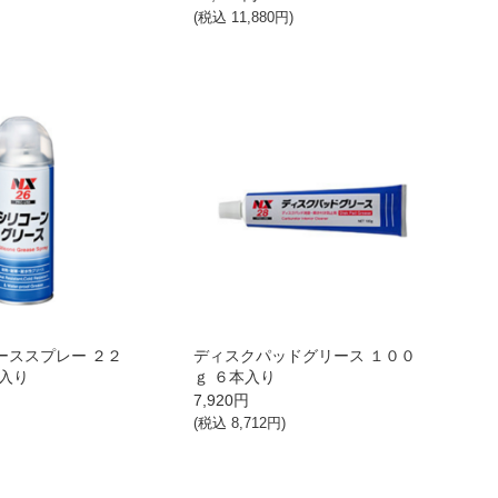
(税込
11,880
円)
ーススプレー ２２
ディスクパッドグリース １００
本入り
ｇ ６本入り
7,920
円
)
(税込
8,712
円)