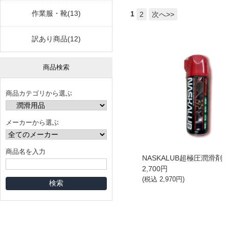
作業服・靴(13)
1
2
次へ>>
訳あり商品(12)
商品検索
商品カテゴリから選ぶ
メーカーから選ぶ
商品名を入力
NASKALUB超極圧潤滑剤 4
2,700
円
(税込
2,970
円)