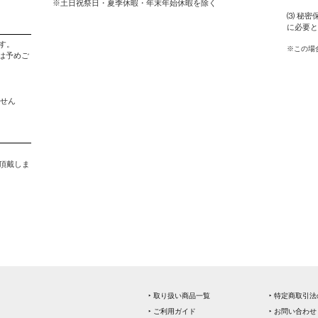
※土日祝祭日・夏季休暇・年末年始休暇を除く
⑶ 秘密
に必要と
す。
※この場
は予めご
ません
。
を頂戴しま
‣ 取り扱い商品一覧
‣ 特定商取引
‣ ご利用ガイド
‣ お問い合わせ