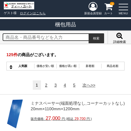
0
ゲスト様
ログインはこちら
MENU
新規会員登録
カート
梱包用品
詳細検索
125
件
の商品がございます。
人気順
価格が安い順
価格が高い順
新着順
商品名順
1
2
3
4
5
次へ>>
ミナスペーサー(端面処理なし,コーナーカットなし)
20mm×1100mm×1200mm
27,000
29,700
販売価格:
円
(税込
円
)