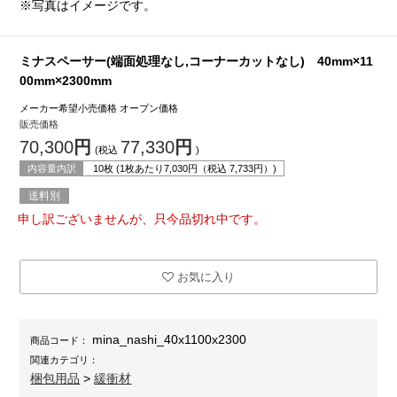
※写真はイメージです。
ミナスペーサー(端面処理なし,コーナーカットなし) 40mm×11
00mm×2300mm
メーカー希望小売価格
オープン価格
販売価格
70,300
円
77,330
円
(税込
)
内容量内訳
10枚 (1枚あたり
7,030
円（税込
7,733
円）)
送料別
申し訳ございませんが、只今品切れ中です。
お気に入り
mina_nashi_40x1100x2300
商品コード：
関連カテゴリ：
梱包用品
>
緩衝材