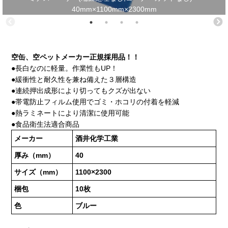
40mm×1100mm×2300mm
空缶、空ペットメーカー正規採用品！！
●長白なのに軽量。作業性もUP！
●緩衝性と耐久性を兼ね備えた３層構造
●連続押出成形により切ってもクズが出ない
●帯電防止フィルム使用でゴミ・ホコリの付着を軽減
●熱ラミネートにより清潔に使用可能
●食品衛生法適合商品
メーカー
酒井化学工業
厚み（mm）
40
サイズ（mm）
1100×2300
梱包
10枚
色
ブルー