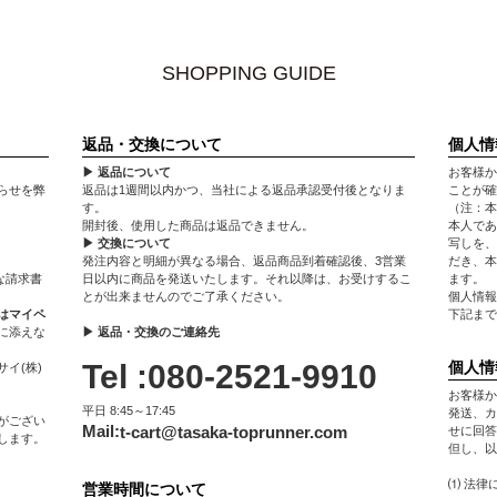
SHOPPING GUIDE
返品・交換について
個人情
▶ 返品について
お客様か
らせを弊
返品は1週間以内かつ、当社による返品承認受付後となりま
ことが確
す。
（注：本
開封後、使用した商品は返品できません。
本人であ
▶ 交換について
写しを、
発注内容と明細が異なる場合、返品商品到着確認後、3営業
だき、本
な請求書
日以内に商品を発送いたします。それ以降は、お受けするこ
ます。
とが出来ませんのでご了承ください。
個人情報
はマイペ
下記まで
に添えな
▶ 返品・交換のご連絡先
Tel :080-2521-9910
個人情
イ(株)
お客様か
平日 8:45～17:45
発送、カ
がござい
Mail:
t-cart@tasaka-toprunner.com
せに回答
します。
但し、以
⑴ 法律
営業時間について