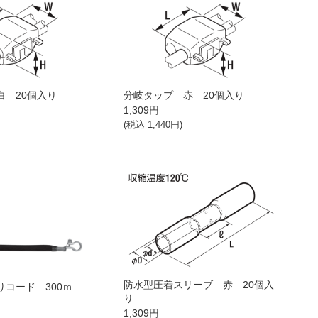
白 20個入り
分岐タップ 赤 20個入り
1,309
円
(税込
1,440
円)
防水型圧着スリーブ 赤 20個入
りコード 300ｍ
り
1,309
円