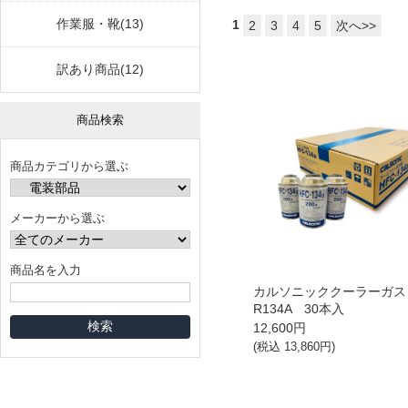
作業服・靴(13)
1
2
3
4
5
次へ>>
訳あり商品(12)
商品検索
商品カテゴリから選ぶ
メーカーから選ぶ
商品名を入力
カルソニッククーラーガ
R134A 30本入
12,600
円
(税込
13,860
円)