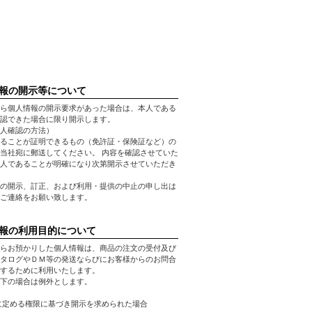
報の開示等について
ら個人情報の開示要求があった場合は、本人である
認できた場合に限り開示します。
人確認の方法）
ることが証明できるもの（免許証・保険証など）の
当社宛に郵送してください。 内容を確認させていた
人であることが明確になり次第開示させていただき
の開示、訂正、および利用・提供の中止の申し出は
ご連絡をお願い致します。
報の利用目的について
らお預かりした個人情報は、商品の注文の受付及び
タログやＤＭ等の発送ならびにお客様からのお問合
するために利用いたします。
下の場合は例外とします。
に定める権限に基づき開示を求められた場合