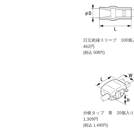
日立絶縁スリーブ 100個
462
円
(税込
508
円)
分岐タップ 青 20個入
1,309
円
(税込
1,440
円)