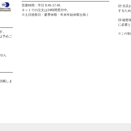
営業時間：平日 8:45-17:45
⑵ 当店
ネットでの注文は24時間受付中。
するため
※土日祝祭日・夏季休暇・年末年始休暇を除く
⑶ 秘密
に必要と
す。
※この場
は予めご
ません
。
を頂戴しま