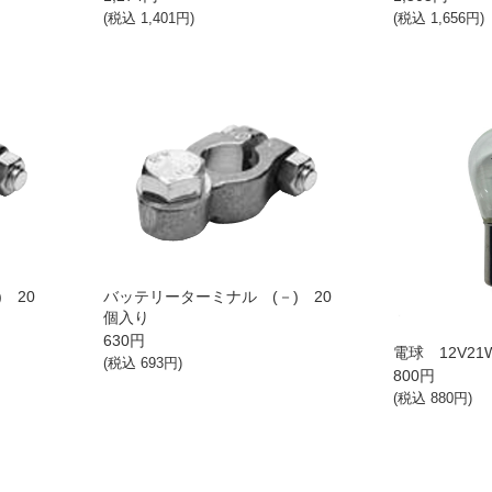
(税込
1,401
円)
(税込
1,656
円)
 20
バッテリーターミナル (－) 20
個入り
630
円
電球 12V21
(税込
693
円)
800
円
(税込
880
円)