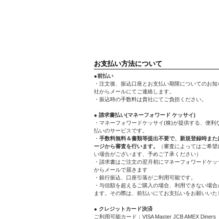
お支払い方法について
●前払い
・注文後、振込口座とお支払い期限についてのお知
社からメールにてご連絡します。
・振込時の手数料は貴社にてご負担ください。
● 請求書払い(マネーフォワード ケッサイ)
・マネーフォワードケッサイ(株)が提供する、便利
払いのサービスです。
・
手数料無料＆書類等提出不要で、新規登録時また
ージから審査を行います。
（審査によってはご希望
い場合がございます、予めご了承ください）
・請求書はご注文の翌月初にマネーフォワードケッサ
からメールで届きます
・銀行振込、口座引落がご利用可能です。
・与信額を超えるご購入の場合、利用できない場合
ます。その際は、前払いにてお支払いをお願いいた
● クレジットカード決済
ご利用可能カード：VISA Master JCB AMEX Diners