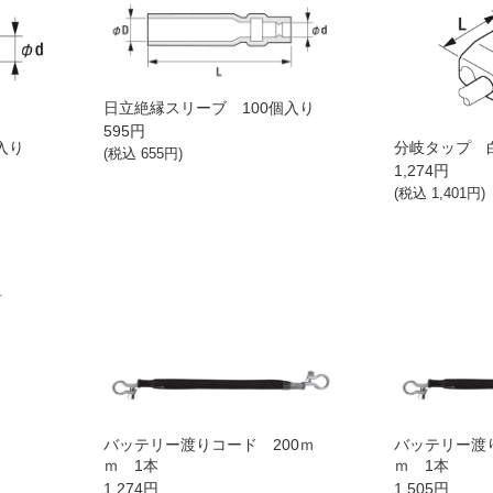
日立絶縁スリーブ 100個入り
595
円
入り
分岐タップ 
(税込
655
円)
1,274
円
(税込
1,401
円)
り
バッテリー渡りコード 200ｍ
バッテリー渡
ｍ 1本
ｍ 1本
1,274
円
1,505
円