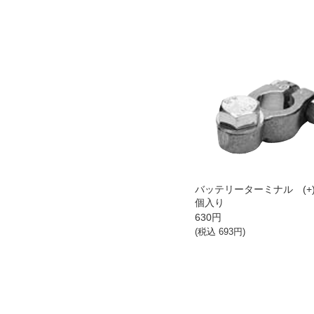
バッテリーターミナル (+)
個入り
630
円
(税込
693
円)