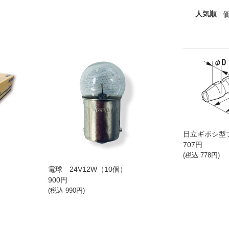
人気順
日立ギボシ型プ
707
円
(税込
778
円)
ス
電球 24V12W（10個）
900
円
(税込
990
円)