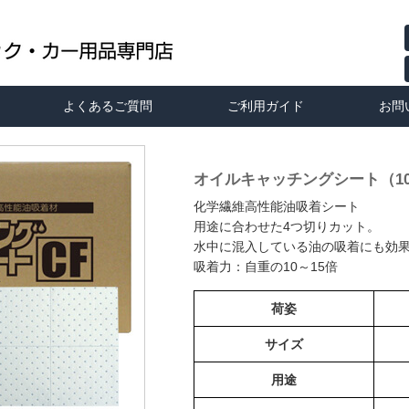
よくあるご質問
ご利用ガイド
お問
オイルキャッチングシート（10
化学繊維高性能油吸着シート
用途に合わせた4つ切りカット。
水中に混入している油の吸着にも効
吸着力：自重の10～15倍
荷姿
サイズ
用途