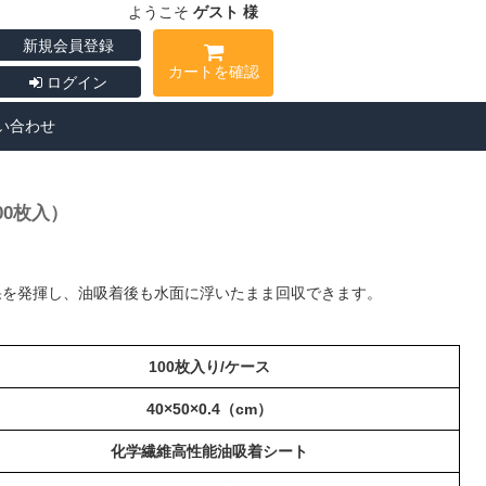
ようこそ
ゲスト 様
新規会員登録
カートを確認
ログイン
い合わせ
0枚入）
果を発揮し、油吸着後も水面に浮いたまま回収できます。
100枚入り/ケース
40×50×0.4（cm）
化学繊維高性能油吸着シート