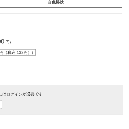
白色綿状
00
円)
円（税込
132
円）)
には
が必要です
ログイン