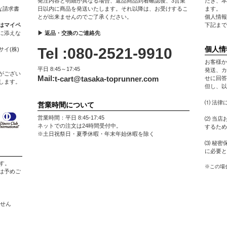
発注内容と明細が異なる場合、返品商品到着確認後、3営業
だき、本
な請求書
日以内に商品を発送いたします。それ以降は、お受けするこ
ます。
とが出来ませんのでご了承ください。
個人情報
はマイペ
下記まで
に添えな
▶ 返品・交換のご連絡先
Tel :080-2521-9910
個人情
イ(株)
お客様か
平日 8:45～17:45
発送、カ
がござい
Mail:
t-cart@tasaka-toprunner.com
せに回答
します。
但し、以
⑴ 法律
営業時間について
営業時間：平日 8:45-17:45
⑵ 当店
ネットでの注文は24時間受付中。
するため
※土日祝祭日・夏季休暇・年末年始休暇を除く
⑶ 秘密
に必要と
す。
※この場
は予めご
ません