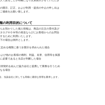
人であることが明確になり次第開示させていただき
の開示、訂正、および利用・提供の中止の申し出は
ご連絡をお願い致します。
報の利用目的について
らお預かりした個人情報は、商品の注文の受付及び
タログやＤＭ等の発送ならびにお客様からのお問合
するために利用いたします。
下の場合は例外とします。
に定める権限に基づき開示を求められた場合
および他のお客様の権利、利益、名誉、信用等を保護
に必要であると当店が判断した場合
保持契約を結んだ協力会社と提携して業務を行うため
なる場合
合、当該会社に対しても同様に適切な管理を要求します。