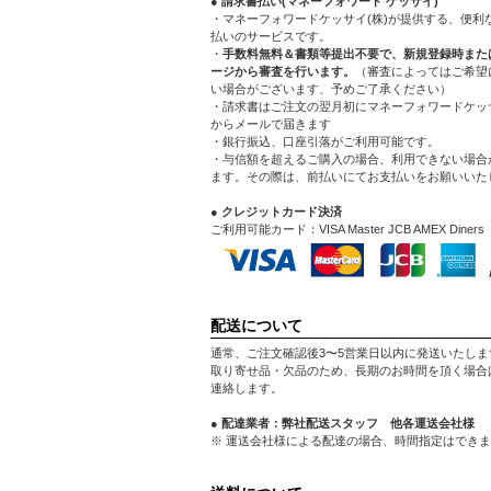
● 請求書払い(マネーフォワード ケッサイ)
・マネーフォワードケッサイ(株)が提供する、便利
払いのサービスです。
・
手数料無料＆書類等提出不要で、新規登録時また
ージから審査を行います。
（審査によってはご希望
い場合がございます、予めご了承ください）
・請求書はご注文の翌月初にマネーフォワードケッサ
からメールで届きます
・銀行振込、口座引落がご利用可能です。
・与信額を超えるご購入の場合、利用できない場合
ます。その際は、前払いにてお支払いをお願いいた
● クレジットカード決済
ご利用可能カード：VISA Master JCB AMEX Diners
配送について
通常、ご注文確認後3〜5営業日以内に発送いたしま
取り寄せ品・欠品のため、長期のお時間を頂く場合
連絡します。
● 配達業者：弊社配送スタッフ 他各運送会社様
※ 運送会社様による配達の場合、時間指定はでき