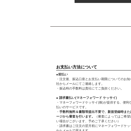
お支払い方法について
●前払い
・注文後、振込口座とお支払い期限についてのお知
社からメールにてご連絡します。
・振込時の手数料は貴社にてご負担ください。
● 請求書払い(マネーフォワード ケッサイ)
・マネーフォワードケッサイ(株)が提供する、便利
払いのサービスです。
・
手数料無料＆書類等提出不要で、新規登録時また
ージから審査を行います。
（審査によってはご希望
い場合がございます、予めご了承ください）
・請求書はご注文の翌月初にマネーフォワードケッサ
からメールで届きます