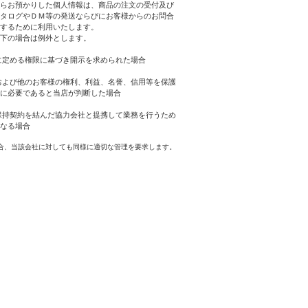
らお預かりした個人情報は、商品の注文の受付及び
タログやＤＭ等の発送ならびにお客様からのお問合
するために利用いたします。
下の場合は例外とします。
に定める権限に基づき開示を求められた場合
および他のお客様の権利、利益、名誉、信用等を保護
に必要であると当店が判断した場合
保持契約を結んだ協力会社と提携して業務を行うため
なる場合
合、当該会社に対しても同様に適切な管理を要求します。