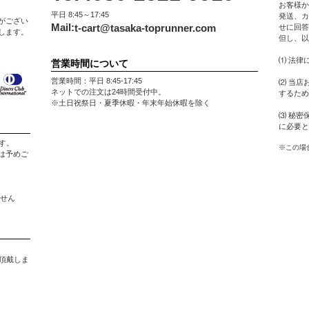
お客様か
平日 8:45～17:45
発送、カ
がござい
Mail:
t-cart@tasaka-toprunner.com
せに回答
します。
但し、以
⑴ 法律
営業時間について
営業時間：平日 8:45-17:45
⑵ 当店
ネットでの注文は24時間受付中。
するため
※土日祝祭日・夏季休暇・年末年始休暇を除く
⑶ 秘密
に必要と
す。
※この場
は予めご
ません
。
を頂戴しま