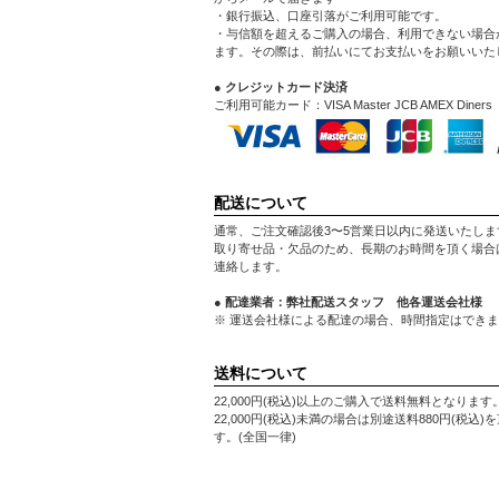
・銀行振込、口座引落がご利用可能です。
・与信額を超えるご購入の場合、利用できない場合
ます。その際は、前払いにてお支払いをお願いいた
● クレジットカード決済
ご利用可能カード：VISA Master JCB AMEX Diners
配送について
通常、ご注文確認後3〜5営業日以内に発送いたしま
取り寄せ品・欠品のため、長期のお時間を頂く場合
連絡します。
● 配達業者：弊社配送スタッフ 他各運送会社様
※ 運送会社様による配達の場合、時間指定はでき
送料について
22,000円(税込)以上のご購入で送料無料となります
22,000円(税込)未満の場合は別途送料880円(税込)
す。(全国一律)