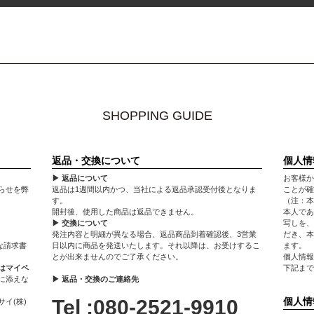
SHOPPING GUIDE
返品・交換について
個人情
▶ 返品について
お客様か
らせを弊
返品は1週間以内かつ、当社による返品承認受付後となりま
ことが確
す。
（注：本
開封後、使用した商品は返品できません。
本人であ
▶ 交換について
写しを、
発注内容と明細が異なる場合、返品商品到着確認後、3営業
だき、本
な請求書
日以内に商品を発送いたします。それ以降は、お受けするこ
ます。
とが出来ませんのでご了承ください。
個人情報
はマイペ
下記まで
に添えな
▶ 返品・交換のご連絡先
Tel :080-2521-9910
個人情
イ(株)