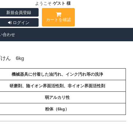
ようこそ
ゲスト 様
新規会員登録
カートを確認
ログイン
い合わせ
けん 6kg
機械器具に付着した油汚れ、インク汚れ等の洗浄
研磨剤、陰イオン界面活性剤、非イオン界面活性剤
弱アルカリ性
粉体（6kg）