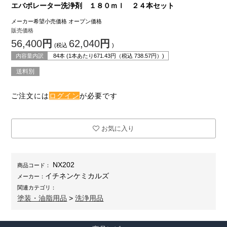
エバポレーター洗浄剤 １８０ｍｌ ２４本セット
メーカー希望小売価格
オープン価格
販売価格
56,400
円
62,040
円
(税込
)
内容量内訳
84本 (1本あたり
671.43
円（税込
738.57
円）)
送料別
ご注文には
ログイン
が必要です
お気に入り
NX202
商品コード：
イチネンケミカルズ
メーカー：
関連カテゴリ：
塗装・油脂用品
>
洗浄用品