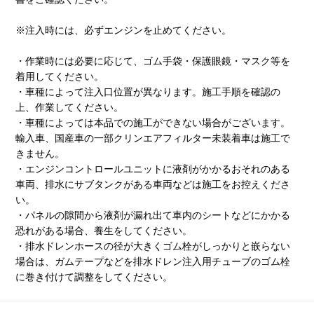
※注入時には、必ずエンジンを止めてください。
・作業時には必要に応じて、ゴム手袋・保護眼鏡・マスク等を
着用してください。
・車種によって注入口位置が異なります。施工手順を確認の
上、作業してください。
・車種によっては本品での施工ができない場合がございます。
輸入車、国産車の一部クリンエアフィルター未装着車は施工で
きません。
・エンジンコントロールユニットに液剤がかかるおそれのある
車両、排水にサブタンクがある車両などは施工をお控えくださ
い。
・パネルの隙間から液剤が漏れ出て車内のシートなどにかかる
恐れがある場合、養生をしてください。
・排水ドレンホースの径が大きくゴム栓がしっかりと嵌らない
場合は、ガムテープなどを排水ドレン注入用チューブのゴム栓
に巻き付けて調整をしてください。