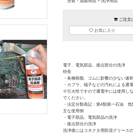
>
塗装・油脂用品
洗浄用品
ご注文
お気に入り
電子、電気部品、接点部分の洗浄
特長
・各種樹脂、ゴムに影響の少ない速
・カプラ、端子などの汚れによる通
※引火性ですので通電中には使用し
でください。
・法定分類表記：第4類第一石油 危険
主な使用例
・電子部品、電気部品の洗浄
・接点部分の洗浄
洗浄後にはコネクタ用防湿グリース