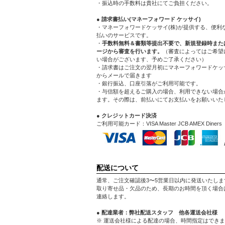
・振込時の手数料は貴社にてご負担ください。
● 請求書払い(マネーフォワード ケッサイ)
・マネーフォワードケッサイ(株)が提供する、便利
払いのサービスです。
・
手数料無料＆書類等提出不要で、新規登録時また
ージから審査を行います。
（審査によってはご希望
い場合がございます、予めご了承ください）
・請求書はご注文の翌月初にマネーフォワードケッサ
からメールで届きます
・銀行振込、口座引落がご利用可能です。
・与信額を超えるご購入の場合、利用できない場合
ます。その際は、前払いにてお支払いをお願いいた
● クレジットカード決済
ご利用可能カード：VISA Master JCB AMEX Diners
配送について
通常、ご注文確認後3〜5営業日以内に発送いたしま
取り寄せ品・欠品のため、長期のお時間を頂く場合
連絡します。
● 配達業者：弊社配送スタッフ 他各運送会社様
※ 運送会社様による配達の場合、時間指定はでき