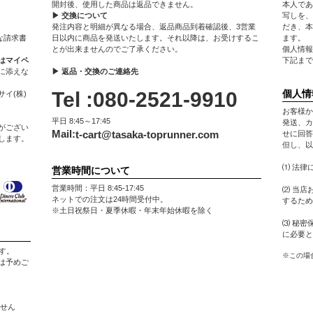
開封後、使用した商品は返品できません。
本人であ
▶ 交換について
写しを、
発注内容と明細が異なる場合、返品商品到着確認後、3営業
だき、本
な請求書
日以内に商品を発送いたします。それ以降は、お受けするこ
ます。
とが出来ませんのでご了承ください。
個人情報
はマイペ
下記まで
に添えな
▶ 返品・交換のご連絡先
Tel :080-2521-9910
個人情
イ(株)
お客様か
平日 8:45～17:45
発送、カ
がござい
Mail:
t-cart@tasaka-toprunner.com
せに回答
します。
但し、以
⑴ 法律
営業時間について
営業時間：平日 8:45-17:45
⑵ 当店
ネットでの注文は24時間受付中。
するため
※土日祝祭日・夏季休暇・年末年始休暇を除く
⑶ 秘密
に必要と
す。
※この場
は予めご
ません