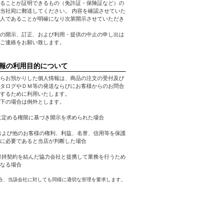
ることが証明できるもの（免許証・保険証など）の
当社宛に郵送してください。 内容を確認させていた
人であることが明確になり次第開示させていただき
の開示、訂正、および利用・提供の中止の申し出は
ご連絡をお願い致します。
報の利用目的について
らお預かりした個人情報は、商品の注文の受付及び
タログやＤＭ等の発送ならびにお客様からのお問合
するために利用いたします。
下の場合は例外とします。
に定める権限に基づき開示を求められた場合
および他のお客様の権利、利益、名誉、信用等を保護
に必要であると当店が判断した場合
保持契約を結んだ協力会社と提携して業務を行うため
なる場合
合、当該会社に対しても同様に適切な管理を要求します。