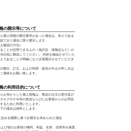
報の開示等について
ら個人情報の開示要求があった場合は、本人である
認できた場合に限り開示します。
人確認の方法）
ることが証明できるもの（免許証・保険証など）の
当社宛に郵送してください。 内容を確認させていた
人であることが明確になり次第開示させていただき
の開示、訂正、および利用・提供の中止の申し出は
ご連絡をお願い致します。
報の利用目的について
らお預かりした個人情報は、商品の注文の受付及び
タログやＤＭ等の発送ならびにお客様からのお問合
するために利用いたします。
下の場合は例外とします。
に定める権限に基づき開示を求められた場合
および他のお客様の権利、利益、名誉、信用等を保護