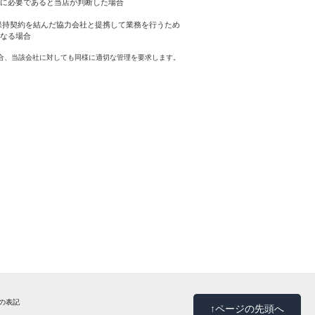
に必要であると当店が判断した場合
保持契約を結んだ協力会社と提携して業務を行うため
なる場合
合、当該会社に対しても同様に適切な管理を要求します。
法の表記
↑ページの先頭へ