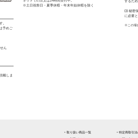
ネットでの注文は24時間受付中。
するため
※土日祝祭日・夏季休暇・年末年始休暇を除く
⑶ 秘密
に必要と
す。
※この場
は予めご
ません
。
を頂戴しま
‣ 取り扱い商品一覧
‣ 特定商取引