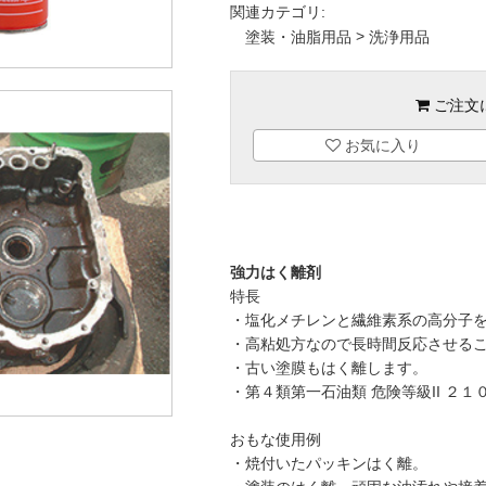
関連カテゴリ:
>
塗装・油脂用品
洗浄用品
ご注文
お気に入り
強力はく離剤
特長
・塩化メチレンと繊維素系の高分子
・高粘処方なので長時間反応させる
・古い塗膜もはく離します。
・第４類第一石油類 危険等級II ２１
おもな使用例
・焼付いたパッキンはく離。