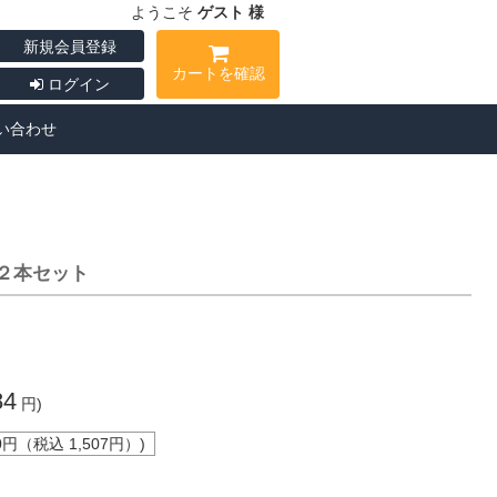
ようこそ
ゲスト 様
新規会員登録
カートを確認
ログイン
い合わせ
１２本セット
84
円)
0
円（税込
1,507
円）)