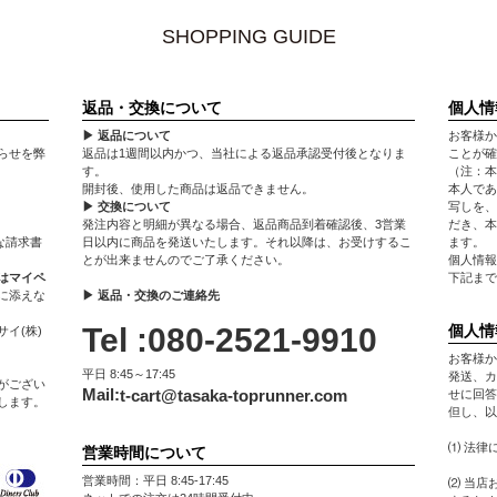
SHOPPING GUIDE
返品・交換について
個人情
▶ 返品について
お客様か
らせを弊
返品は1週間以内かつ、当社による返品承認受付後となりま
ことが確
す。
（注：本
開封後、使用した商品は返品できません。
本人であ
▶ 交換について
写しを、
発注内容と明細が異なる場合、返品商品到着確認後、3営業
だき、本
な請求書
日以内に商品を発送いたします。それ以降は、お受けするこ
ます。
とが出来ませんのでご了承ください。
個人情報
はマイペ
下記まで
に添えな
▶ 返品・交換のご連絡先
Tel :080-2521-9910
個人情
イ(株)
お客様か
平日 8:45～17:45
発送、カ
がござい
Mail:
t-cart@tasaka-toprunner.com
せに回答
します。
但し、以
⑴ 法律
営業時間について
営業時間：平日 8:45-17:45
⑵ 当店