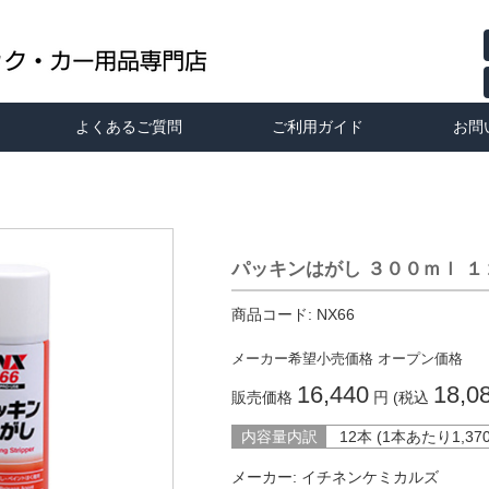
よくあるご質問
ご利用ガイド
お問
パッキンはがし ３００ｍｌ 
商品コード:
NX66
メーカー希望小売価格
オープン価格
16,440
18,0
販売価格
円 (税込
内容量内訳
12本 (1本あたり
1,37
メーカー:
イチネンケミカルズ