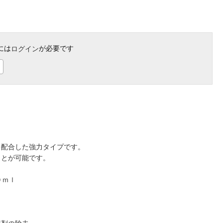
には
が必要です
ログイン
を配合した強力タイプです。
ことが可能です。
０ｍｌ