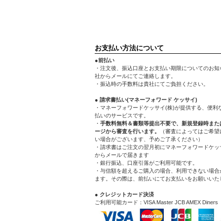
お支払い方法について
●前払い
・注文後、振込口座とお支払い期限についてのお知
社からメールにてご連絡します。
・振込時の手数料は貴社にてご負担ください。
● 請求書払い(マネーフォワード ケッサイ)
・マネーフォワードケッサイ(株)が提供する、便利
払いのサービスです。
・
手数料無料＆書類等提出不要で、新規登録時また
ージから審査を行います。
（審査によってはご希望
い場合がございます、予めご了承ください）
・請求書はご注文の翌月初にマネーフォワードケッサ
からメールで届きます
・銀行振込、口座引落がご利用可能です。
・与信額を超えるご購入の場合、利用できない場合
ます。その際は、前払いにてお支払いをお願いいた
● クレジットカード決済
ご利用可能カード：VISA Master JCB AMEX Diners