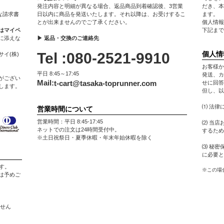
発注内容と明細が異なる場合、返品商品到着確認後、3営業
だき、本
な請求書
日以内に商品を発送いたします。それ以降は、お受けするこ
ます。
とが出来ませんのでご了承ください。
個人情報
はマイペ
下記まで
に添えな
▶ 返品・交換のご連絡先
Tel :080-2521-9910
個人情
イ(株)
お客様か
平日 8:45～17:45
発送、カ
がござい
Mail:
t-cart@tasaka-toprunner.com
せに回答
します。
但し、以
⑴ 法律
営業時間について
営業時間：平日 8:45-17:45
⑵ 当店
ネットでの注文は24時間受付中。
するため
※土日祝祭日・夏季休暇・年末年始休暇を除く
⑶ 秘密
に必要と
す。
※この場
は予めご
ません