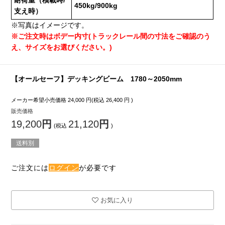
耐荷重（積載時/
450kg/900kg
支え時）
※写真はイメージです。
※ご注文時はボデー内寸(トラックレール間の寸法をご確認のう
え、サイズをお選びください。)
【オールセーフ】デッキングビーム 1780～2050mm
メーカー希望小売価格
24,000
円(税込
26,400
円 )
販売価格
19,200
円
21,120
円
(税込
)
送料別
ご注文には
ログイン
が必要です
お気に入り