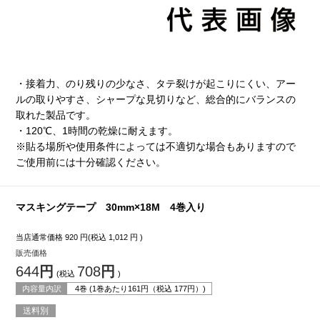
・接着力、のり残りの少なさ、タテ裂けが起こりにくい、アー
ルの取りやすさ、シャープな見切りなど、総合的にバランスの
取れた製品です。
・120℃、1時間の乾燥に耐えます。
※貼る場所や使用条件によっては不適切な場合もありますので
ご使用前には十分確認ください。
マスキングテープ 30mm×18M 4巻入り
当店通常価格
920
円(税込
1,012
円 )
販売価格
644
円
708
円
(税込
)
内容量内訳
4巻 (1巻あたり
161
円（税込
177
円）)
送料別