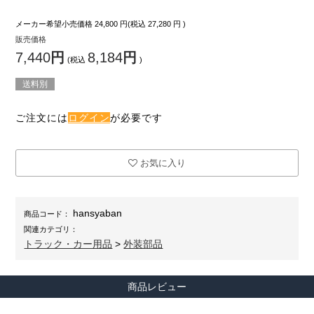
メーカー希望小売価格
24,800
円(税込
27,280
円 )
販売価格
7,440
円
8,184
円
(税込
)
送料別
ご注文には
ログイン
が必要です
お気に入り
hansyaban
商品コード：
関連カテゴリ：
トラック・カー用品
>
外装部品
商品レビュー