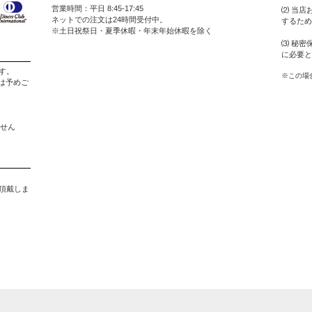
営業時間：平日 8:45-17:45
⑵ 当店
ネットでの注文は24時間受付中。
するため
※土日祝祭日・夏季休暇・年末年始休暇を除く
⑶ 秘密
に必要と
す。
※この場
は予めご
ません
。
を頂戴しま