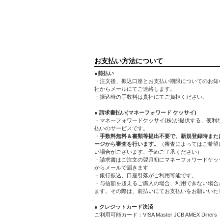
お支払い方法について
●前払い
・注文後、振込口座とお支払い期限についてのお知
社からメールにてご連絡します。
・振込時の手数料は貴社にてご負担ください。
● 請求書払い(マネーフォワード ケッサイ)
・マネーフォワードケッサイ(株)が提供する、便利
払いのサービスです。
・
手数料無料＆書類等提出不要で、新規登録時また
ージから審査を行います。
（審査によってはご希望
い場合がございます、予めご了承ください）
・請求書はご注文の翌月初にマネーフォワードケッサ
からメールで届きます
・銀行振込、口座引落がご利用可能です。
・与信額を超えるご購入の場合、利用できない場合
ます。その際は、前払いにてお支払いをお願いいた
● クレジットカード決済
ご利用可能カード：VISA Master JCB AMEX Diners