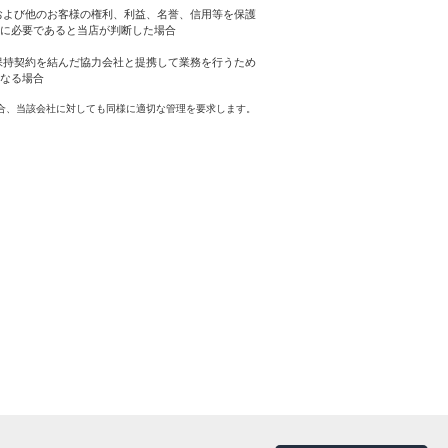
および他のお客様の権利、利益、名誉、信用等を保護
に必要であると当店が判断した場合
保持契約を結んだ協力会社と提携して業務を行うため
なる場合
合、当該会社に対しても同様に適切な管理を要求します。