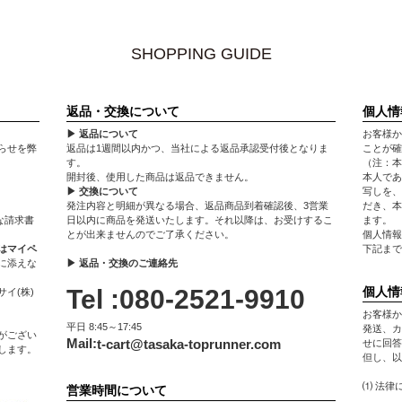
SHOPPING GUIDE
返品・交換について
個人情
▶ 返品について
お客様か
らせを弊
返品は1週間以内かつ、当社による返品承認受付後となりま
ことが確
す。
（注：本
開封後、使用した商品は返品できません。
本人であ
▶ 交換について
写しを、
発注内容と明細が異なる場合、返品商品到着確認後、3営業
だき、本
な請求書
日以内に商品を発送いたします。それ以降は、お受けするこ
ます。
とが出来ませんのでご了承ください。
個人情報
はマイペ
下記まで
に添えな
▶ 返品・交換のご連絡先
Tel :080-2521-9910
個人情
イ(株)
お客様か
平日 8:45～17:45
発送、カ
がござい
Mail:
t-cart@tasaka-toprunner.com
せに回答
します。
但し、以
⑴ 法律
営業時間について