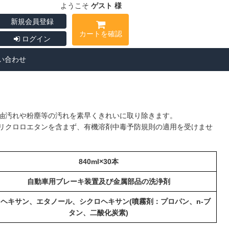
ようこそ
ゲスト 様
新規会員登録
カートを確認
ログイン
い合わせ
油汚れや粉塵等の汚れを素早くきれいに取り除きます。
リクロロエタンを含まず、有機溶剤中毒予防規則の適用を受けませ
840ml×30本
自動車用ブレーキ装置及び金属部品の洗浄剤
ヘキサン、エタノール、シクロヘキサン(噴霧剤：プロパン、n-ブ
タン、二酸化炭素)