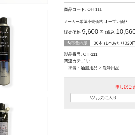
商品コード:
OH-111
メーカー希望小売価格
オープン価格
9,600
10,56
販売価格
円 (税込
内容量内訳
30本 (1本あたり
320
製品番号:
OH-111
関連カテゴリ:
>
塗装・油脂用品
洗浄用品
申し訳ご
お気に入り