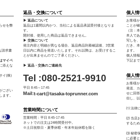
返品・交換について
個人情
▶ 返品について
お客様か
らせを弊
返品は1週間以内かつ、当社による返品承認受付後となりま
ことが確
す。
（注：本
開封後、使用した商品は返品できません。
本人であ
▶ 交換について
写しを、
発注内容と明細が異なる場合、返品商品到着確認後、3営業
だき、本
な請求書
日以内に商品を発送いたします。それ以降は、お受けするこ
ます。
とが出来ませんのでご了承ください。
個人情報
はマイペ
下記まで
に添えな
▶ 返品・交換のご連絡先
Tel :080-2521-9910
個人情
イ(株)
お客様か
平日 8:45～17:45
発送、カ
がござい
Mail:
t-cart@tasaka-toprunner.com
せに回答
します。
但し、以
⑴ 法律
営業時間について
営業時間：平日 8:45-17:45
⑵ 当店
ネットでの注文は24時間受付中。
するため
※土日祝祭日・夏季休暇・年末年始休暇を除く
⑶ 秘密
に必要と