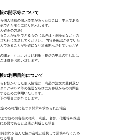
報の開示等について
ら個人情報の開示要求があった場合は、本人である
認できた場合に限り開示します。
人確認の方法）
ることが証明できるもの（免許証・保険証など）の
当社宛に郵送してください。 内容を確認させていた
人であることが明確になり次第開示させていただき
の開示、訂正、および利用・提供の中止の申し出は
ご連絡をお願い致します。
報の利用目的について
らお預かりした個人情報は、商品の注文の受付及び
タログやＤＭ等の発送ならびにお客様からのお問合
するために利用いたします。
下の場合は例外とします。
に定める権限に基づき開示を求められた場合
および他のお客様の権利、利益、名誉、信用等を保護
に必要であると当店が判断した場合
保持契約を結んだ協力会社と提携して業務を行うため
なる場合