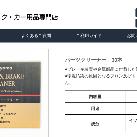
よくあるご質問
ご利用ガイド
お問
パーツクリーナー 30本
●ブレーキ装置や金属部品に付着した
●環境汚染の原因となるフロン及びト
ん。
内容量
用途
イソ
成分