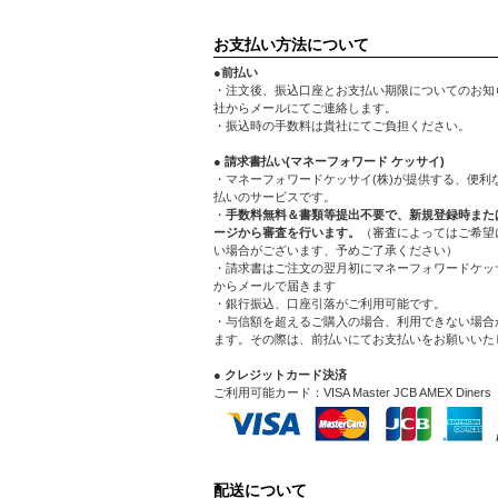
お支払い方法について
●前払い
・注文後、振込口座とお支払い期限についてのお知
社からメールにてご連絡します。
・振込時の手数料は貴社にてご負担ください。
● 請求書払い(マネーフォワード ケッサイ)
・マネーフォワードケッサイ(株)が提供する、便利
払いのサービスです。
・
手数料無料＆書類等提出不要で、新規登録時また
ージから審査を行います。
（審査によってはご希望
い場合がございます、予めご了承ください）
・請求書はご注文の翌月初にマネーフォワードケッサ
からメールで届きます
・銀行振込、口座引落がご利用可能です。
・与信額を超えるご購入の場合、利用できない場合
ます。その際は、前払いにてお支払いをお願いいた
● クレジットカード決済
ご利用可能カード：VISA Master JCB AMEX Diners
配送について