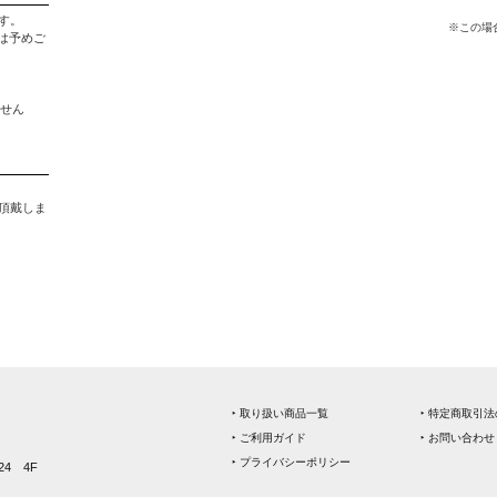
す。
※この場
は予めご
ません
。
を頂戴しま
‣ 取り扱い商品一覧
‣ 特定商取引
‣ ご利用ガイド
‣ お問い合わせ
‣ プライバシーポリシー
4 4F