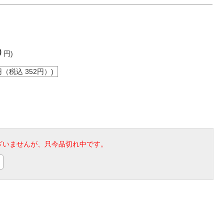
0
円)
円（税込
352
円）)
ざいませんが、只今品切れ中です。