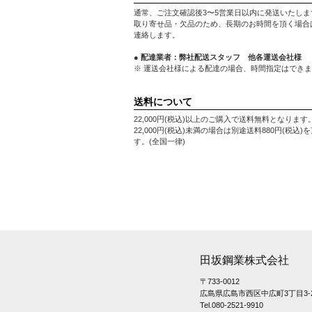
通常、ご注文確認後3〜5営業日以内に発送いたしま
取り寄せ品・欠品のため、長期のお時間を頂く場合
連絡します。
● 配達業者：弊社配送スタッフ 他各運送会社様
※ 運送会社様による配達の場合、時間指定はでき
送料について
22,000円(税込)以上のご購入で送料無料となります
22,000円(税込)未満の場合は別途送料880円(税込)
す。(全国一律)
田坂鋼業株式会社
〒733-0012
広島県広島市西区中広町3丁目3-2
Tel.080-2521-9910