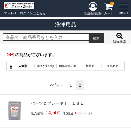
0
ゲスト様
ログインはこちら
MENU
新規会員登録
カート
洗浄用品
詳細検索
24
件
の商品がございます。
人気順
価格が安い順
価格が高い順
新着順
商品名順
<<前へ
1
2
パーツ＆ブレーキＴ １８Ｌ
14,500
15,950
販売価格:
円
(税込
円
)