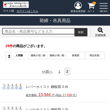
0
ゲスト様
ログインはこちら
MENU
新規会員登録
カート
荷締・吊具用品
詳細検索
29
件
の商品がございます。
人気順
価格が安い順
価格が高い順
新着順
商品名順
<<前へ
1
2
レバーホイスト 鋼板製 0.8t
15,944
17,538
販売価格:
円
(税込
円
)
レバーホイスト 鋼板製 1.0t